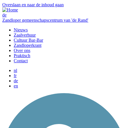
Overslaan en naar de inhoud gaan
de
Zandloper
gemeenschapscentrum van 'de Rand'
Nieuws
Zaalverhuur
Cultuur Bar-Bar
Zandloperkrant
Over ons
Praktisch
Contact
nl
fr
de
en