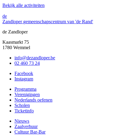
Bekijk alle activiteiten
de
Zandloper
gemeenschapscentrum van 'de Rand'
de Zandloper
Kaasmarkt 75
1780 Wemmel
info@dezandloper.be
02 460 73 24
Facebook
Instagram
Programma
Verenigingen
Nederlands oefenen
Scholen
Ticketinfo
Nieuws
Zaalverhuur
Cultuur Bar-Bar