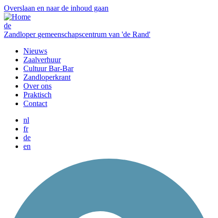
Overslaan en naar de inhoud gaan
de
Zandloper
gemeenschapscentrum van 'de Rand'
Nieuws
Zaalverhuur
Cultuur Bar-Bar
Zandloperkrant
Over ons
Praktisch
Contact
nl
fr
de
en